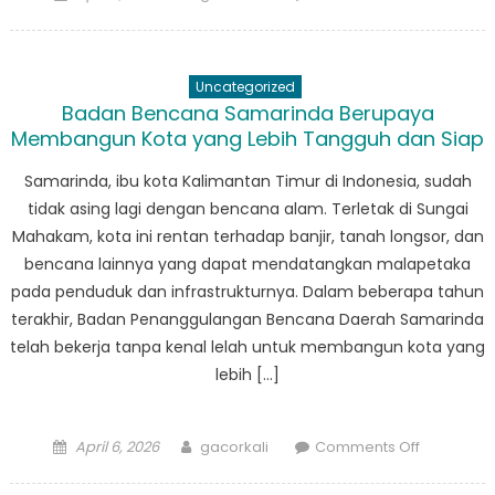
on
Respon
Terpadu
Samarinda
Uncategorized
Mengkoord
Badan Bencana Samarinda Berupaya
Upaya
Membangun Kota yang Lebih Tangguh dan Siap
Penanggu
Bencana
Samarinda, ibu kota Kalimantan Timur di Indonesia, sudah
tidak asing lagi dengan bencana alam. Terletak di Sungai
Mahakam, kota ini rentan terhadap banjir, tanah longsor, dan
bencana lainnya yang dapat mendatangkan malapetaka
pada penduduk dan infrastrukturnya. Dalam beberapa tahun
terakhir, Badan Penanggulangan Bencana Daerah Samarinda
telah bekerja tanpa kenal lelah untuk membangun kota yang
lebih […]
Posted
Author
on
April 6, 2026
gacorkali
Comments Off
on
Badan