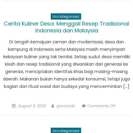
dan
Basket:
Uncategorized
Menggu
Cerita Kuliner Desa: Menggali Resep Tradisional
Semanga
Indonesia dan Malaysia
Olahrag
di
Di tengah kemajuan zaman dan modernisasi, desa dan
Kampun
kampung di Indonesia serta Malaysia masih menyimpan
Indonesi
kekayaan kuliner yang tak ternilai. Setiap sudut desa memiliki
dan
kisah dan resep tradisional yang diwariskan dari generasi ke
Malaysia
generasi, menciptakan identitas khas bagi masing-masing
daerah. Makanan bukan hanya sekedar konsumsi, tetapi juga
bagian dari ritual sosial dan budaya yang mencerminkan […]
Posted
Author
on
August 3, 2026
gacorkali
Comments Off
on
Cerita
Kuliner
Desa:
Uncategorized
Menggal