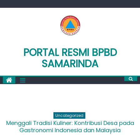
Skip
to
content
PORTAL RESMI BPBD
SAMARINDA
Uncategorized
Menggali Tradisi Kuliner: Kontribusi Desa pada
Gastronomi Indonesia dan Malaysia