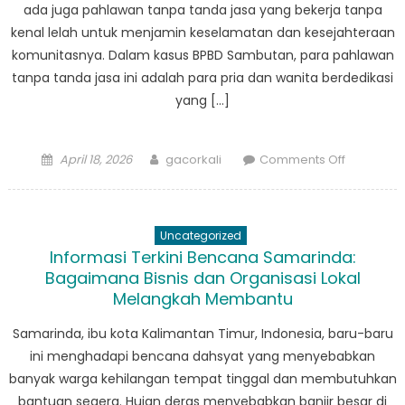
ada juga pahlawan tanpa tanda jasa yang bekerja tanpa
Kesiapsi
kenal lelah untuk menjamin keselamatan dan kesejahteraan
Bencana
komunitasnya. Dalam kasus BPBD Sambutan, para pahlawan
tanpa tanda jasa ini adalah para pria dan wanita berdedikasi
yang […]
Posted
Author
on
April 18, 2026
gacorkali
Comments Off
on
Pahlawan
Tanpa
Tanda
Uncategorized
Jasa
Informasi Terkini Bencana Samarinda:
BPBD
Bagaimana Bisnis dan Organisasi Lokal
Sambutan
Melangkah Membantu
Kisah
Keberani
Samarinda, ibu kota Kalimantan Timur, Indonesia, baru-baru
dan
ini menghadapi bencana dahsyat yang menyebabkan
Pengorba
banyak warga kehilangan tempat tinggal dan membutuhkan
bantuan segera. Hujan deras menyebabkan banjir besar di