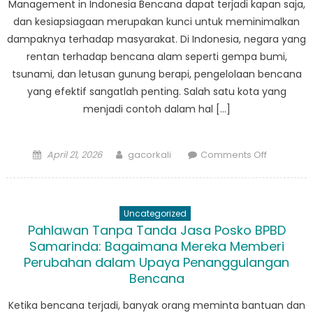
Management in Indonesia Bencana dapat terjadi kapan saja,
dan
dan kesiapsiagaan merupakan kunci untuk meminimalkan
Respon
dampaknya terhadap masyarakat. Di Indonesia, negara yang
Bencana
rentan terhadap bencana alam seperti gempa bumi,
di
tsunami, dan letusan gunung berapi, pengelolaan bencana
Daerah
yang efektif sangatlah penting. Salah satu kota yang
menjadi contoh dalam hal […]
Posted
Author
on
April 21, 2026
gacorkali
Comments Off
on
BPBD
Kota
Samarind
Uncategorized
A
Pahlawan Tanpa Tanda Jasa Posko BPBD
Model
Samarinda: Bagaimana Mereka Memberi
for
Perubahan dalam Upaya Penanggulangan
Effective
Bencana
Disaster
Managem
Ketika bencana terjadi, banyak orang meminta bantuan dan