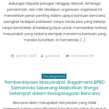
in
dukungan kepada petugas tanggap darurat, lembaga
Indonesia
pemerintah, dan LSM. Meskipun organisasi-organisasi ini
memainkan peran penting dalam upaya bantuan bencana,
seringkali terdapat pahlawan tanpa tanda jasa yang bekerja
tanpa kenal lelah di belakang layar untuk memastikan bahwa
masyarakat yang terkena dampak menerima bantuan yang
mereka butuhkan. Di Samarinda, […]
Posted
Author
on
April 20, 2026
gacorkali
Comments Off
on
Pahlawan
Tanpa
Tanda
Uncategorized
Jasa
Pemberdayaan Masyarakat: Bagaimana BPBD
Posko
Samarinda Seberang Melibatkan Warga
BPBD
Setempat dalam Kesiapsiagaan Bencana
Samarind
Bagaima
Bencana alam merupakan kenyataan yang tidak
Mereka
menguntungkan yang dihadapi banyak komunitas di seluruh