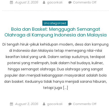
Posted
Author
on
August 3, 2026
gacorkali
Comments Off
on
Memban
Kesadar
Sosial:
Uncategorized
Korupsi
Bola dan Basket: Menggugah Semangat
dan
Olahraga di Kampung Indonesia dan Malaysia
Dampak
di
Di tengah hiruk-pikuk kehidupan modern, desa dan kampung
Wilayah
di Indonesia dan Malaysia tetap memegang nilai-nilai
Desa
kearifan lokal yang unik. Dalam setiap sudutnya, terdapat
potensi yang melimpah, baik dalam hal budaya, kuliner,
hingga semangat olahraga. Dua olahraga yang sangat
populer dan menjadi kebanggaan masyarakat adalah bola
dan basket. Keduanya tidak hanya menjadi sarana hiburan,
tetapi juga […]
Posted
Author
on
August 3, 2026
gacorkali
Comments Off
on
Bola