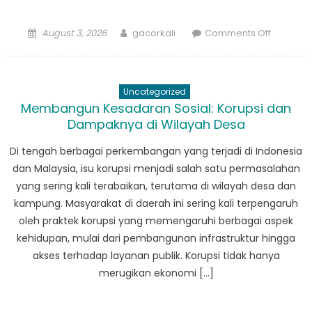
Posted
Author
on
August 3, 2026
gacorkali
Comments Off
on
Korupsi
di
Indonesi
Uncategorized
dan
Membangun Kesadaran Sosial: Korupsi dan
Malaysia
Dampaknya di Wilayah Desa
Mengap
Kita
Di tengah berbagai perkembangan yang terjadi di Indonesia
Harus
dan Malaysia, isu korupsi menjadi salah satu permasalahan
Peduli?
yang sering kali terabaikan, terutama di wilayah desa dan
kampung. Masyarakat di daerah ini sering kali terpengaruh
oleh praktek korupsi yang memengaruhi berbagai aspek
kehidupan, mulai dari pembangunan infrastruktur hingga
akses terhadap layanan publik. Korupsi tidak hanya
merugikan ekonomi […]