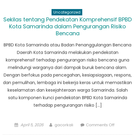
Bencana
Samarind
Uncategorized
Berupaya
Sekilas tentang Pendekatan Komprehensif BPBD
Membang
Kota Samarinda dalam Pengurangan Risiko
Kota
Bencana
yang
Lebih
BPBD Kota Samarinda atau Badan Penanggulangan Bencana
Tangguh
Daerah Kota Samarinda melakukan pendekatan
dan
komprehensif terhadap pengurangan risiko bencana guna
Siap
melindungi warganya dari dampak buruk bencana alam.
Dengan berfokus pada pencegahan, kesiapsiagaan, respons,
dan pemulihan, lembaga ini bekerja keras untuk memastikan
keselamatan dan kesejahteraan warga Samarinda. Salah
satu komponen kunci pendekatan BPBD Kota Samarinda
terhadap pengurangan risiko […]
Posted
Author
on
April 5, 2026
gacorkali
Comments Off
on
Sekilas