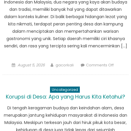
Indonesia dan Malaysia, dua negara yang kaya akan budaya
dan tradisi, memiliki banyak hal yang dapat ditawarkan
dalam konteks kuliner. Di balik berbagai hidangan lezat yang
kita nikmati, terdapat peran penting desa dan kampung
dalam menciptakan dan mempertahankan warisan
gastronomi yang unik. Setiap daerah memiliki ciri khasnya
sendiri, dan rasa yang tercipta sering kali mencerminkan […]
Posted
Author
on
August 5, 2026
gacorkali
Comments Off
on
Menggal
Tradisi
Kuliner:
Uncategorized
Kontribus
Korupsi di Desa: Apa yang Harus Kita Ketahui?
Desa
pada
Di tengah keragaman budaya dan keindahan alam, desa
Gastron
merupakan jantung kehidupan masyarakat di Indonesia dan
Indonesi
Malaysia. Meskipun terkesan jauh dari hiruk pikuk kota besar,
dan
kehidupan di desa juga tidak lepas dari sejumlah