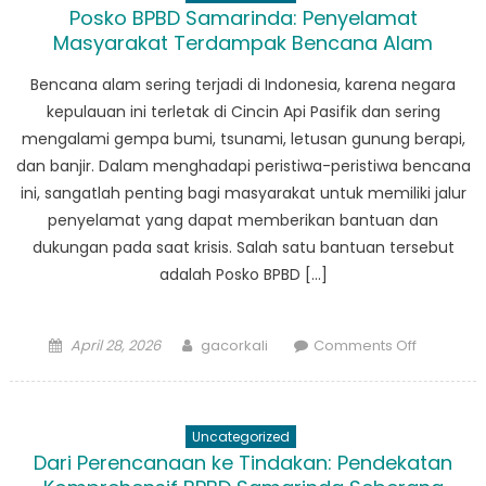
Posko BPBD Samarinda: Penyelamat
Resep
Masyarakat Terdampak Bencana Alam
Tradision
Indonesi
Bencana alam sering terjadi di Indonesia, karena negara
dan
kepulauan ini terletak di Cincin Api Pasifik dan sering
Malaysia
mengalami gempa bumi, tsunami, letusan gunung berapi,
dan banjir. Dalam menghadapi peristiwa-peristiwa bencana
ini, sangatlah penting bagi masyarakat untuk memiliki jalur
penyelamat yang dapat memberikan bantuan dan
dukungan pada saat krisis. Salah satu bantuan tersebut
adalah Posko BPBD […]
Posted
Author
on
April 28, 2026
gacorkali
Comments Off
on
Posko
BPBD
Samarind
Uncategorized
Penyelam
Dari Perencanaan ke Tindakan: Pendekatan
Masyarak