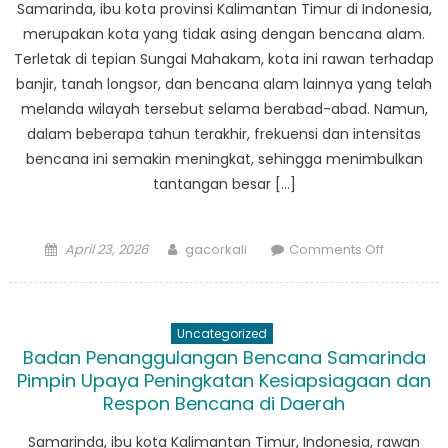
Samarinda, ibu kota provinsi Kalimantan Timur di Indonesia,
Membent
merupakan kota yang tidak asing dengan bencana alam.
Rencana
Terletak di tepian Sungai Mahakam, kota ini rawan terhadap
Mitigasin
banjir, tanah longsor, dan bencana alam lainnya yang telah
Saat
melanda wilayah tersebut selama berabad-abad. Namun,
Ini
dalam beberapa tahun terakhir, frekuensi dan intensitas
bencana ini semakin meningkat, sehingga menimbulkan
tantangan besar […]
Posted
Author
on
April 23, 2026
gacorkali
Comments Off
on
Kota
di
Garis
Uncategorized
Depan:
Badan Penanggulangan Bencana Samarinda
Perjuang
Pimpin Upaya Peningkatan Kesiapsiagaan dan
Samarind
Respon Bencana di Daerah
Melawan
Bencana
Samarinda, ibu kota Kalimantan Timur, Indonesia, rawan