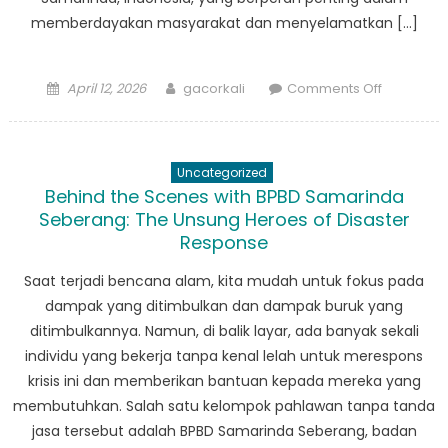
memberdayakan masyarakat dan menyelamatkan […]
Posted
Author
on
April 12, 2026
gacorkali
Comments Off
on
Posko
BPBD
Samarind
Uncategorized
Memberd
Behind the Scenes with BPBD Samarinda
Masyarak
Seberang: The Unsung Heroes of Disaster
dan
Response
Menyelam
Nyawa
Saat terjadi bencana alam, kita mudah untuk fokus pada
di
dampak yang ditimbulkan dan dampak buruk yang
Saat
ditimbulkannya. Namun, di balik layar, ada banyak sekali
Krisis
individu yang bekerja tanpa kenal lelah untuk merespons
krisis ini dan memberikan bantuan kepada mereka yang
membutuhkan. Salah satu kelompok pahlawan tanpa tanda
jasa tersebut adalah BPBD Samarinda Seberang, badan