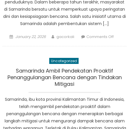
penduduknya. Dalam beberapa tahun terakhir, masyarakat
di Samarinda bersatu untuk memperkuat upaya peringatan
dini dan kesiapsiagaan bencana. Salah satu inisiatif utama di
Samarinda adalah pembentukan sistem […]
Posted
Author
on
January 22, 2026
gacorkali
Comments Off
on
Upaya
Masyara
Samari
Uncategorized
Memper
Peringa
Samarinda Ambil Pendekatan Proaktif
Dini
Penanggulangan Bencana dengan Tindakan
Bencan
Mitigasi
Samarinda, ibu kota provinsi Kalimantan Timur di Indonesia,
telah mengambil pendekatan proaktif dalam
penanggulangan bencana dengan menerapkan berbagai
langkah mitigasi untuk mengurangi dampak bencana alam
terhadap warganya. Terletak di Pulau Kalimantan, Samarinda