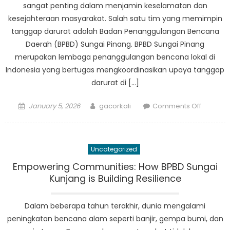
sangat penting dalam menjamin keselamatan dan
kesejahteraan masyarakat. Salah satu tim yang memimpin
tanggap darurat adalah Badan Penanggulangan Bencana
Daerah (BPBD) Sungai Pinang. BPBD Sungai Pinang
merupakan lembaga penanggulangan bencana lokal di
Indonesia yang bertugas mengkoordinasikan upaya tanggap
darurat di […]
Posted
Author
on
January 5, 2026
gacorkali
Comments Off
on
Pandan
ke
Dalam:
Uncategorized
Bagaim
BPBD
Empowering Communities: How BPBD Sungai
Sungai
Kunjang is Building Resilience
Pinang
Memimp
Dalam beberapa tahun terakhir, dunia mengalami
dalam
peningkatan bencana alam seperti banjir, gempa bumi, dan
Tangga