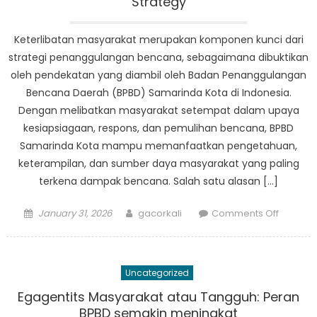
Strategy
Keterlibatan masyarakat merupakan komponen kunci dari
strategi penanggulangan bencana, sebagaimana dibuktikan
oleh pendekatan yang diambil oleh Badan Penanggulangan
Bencana Daerah (BPBD) Samarinda Kota di Indonesia.
Dengan melibatkan masyarakat setempat dalam upaya
kesiapsiagaan, respons, dan pemulihan bencana, BPBD
Samarinda Kota mampu memanfaatkan pengetahuan,
keterampilan, dan sumber daya masyarakat yang paling
terkena dampak bencana. Salah satu alasan […]
Posted
Author
on
January 31, 2026
gacorkali
Comments Off
on
Commun
Engage
Key
Uncategorized
in
BPBD
Egagentits Masyarakat atau Tangguh: Peran
Samari
BPBD semakin meningkat