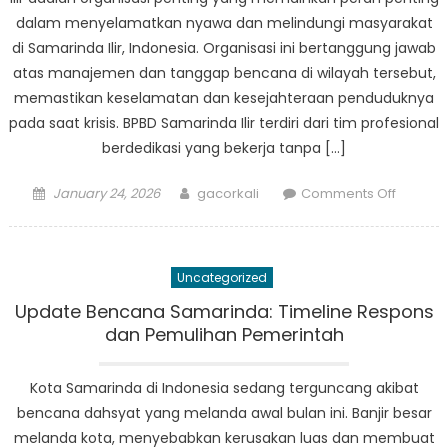
dalam menyelamatkan nyawa dan melindungi masyarakat
di Samarinda Ilir, Indonesia. Organisasi ini bertanggung jawab
atas manajemen dan tanggap bencana di wilayah tersebut,
memastikan keselamatan dan kesejahteraan penduduknya
pada saat krisis. BPBD Samarinda Ilir terdiri dari tim profesional
berdedikasi yang bekerja tanpa […]
Posted
Author
on
January 24, 2026
gacorkali
Comments Off
on
Simak
Kiprah
BPBD
Uncategorized
Samari
Ilir
Update Bencana Samarinda: Timeline Respons
dalam
dan Pemulihan Pemerintah
Menyel
Nyawa
Kota Samarinda di Indonesia sedang terguncang akibat
bencana dahsyat yang melanda awal bulan ini. Banjir besar
melanda kota, menyebabkan kerusakan luas dan membuat