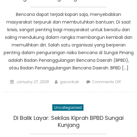
Penang
Bencan
Bencana dapat terjadi kapan saja, menyebabkan
yang
masyarakat terpuruk dan membutuhkan bantuan. Di saat
Efektif
krisis, sangat penting bagi masyarakat untuk bersatu dan
saling mendukung dalam rangka membangun kembali dan
memulihkan diri. Salah satu organisasi yang berperan
penting dalam pengurangan risiko bencana di Sungai Pinang
adalah Badan Penanggulangan Bencana Daerah (BPBD),
atau Badan Penanggulangan Bencana Daerah. BPBD […]
Posted
Author
on
January 27, 2026
gacorkali
Comments Off
on
Pember
Masyara
Peran
Uncategorized
BPBD
Sungai
Di Balik Layar: Sekilas Kiprah BPBD Sungai
Pinang
Kunjang
dalam