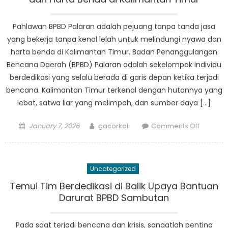
Ilir
Mengelo
Pahlawan BPBD Palaran adalah pejuang tanpa tanda jasa
Upaya
yang bekerja tanpa kenal lelah untuk melindungi nyawa dan
Tangga
harta benda di Kalimantan Timur. Badan Penanggulangan
Bencan
Bencana Daerah (BPBD) Palaran adalah sekelompok individu
berdedikasi yang selalu berada di garis depan ketika terjadi
bencana. Kalimantan Timur terkenal dengan hutannya yang
lebat, satwa liar yang melimpah, dan sumber daya […]
Posted
Author
on
January 7, 2026
gacorkali
Comments Off
on
Temui
Pahlawa
BPBD
Uncategorized
Palaran:
Lindungi
Temui Tim Berdedikasi di Balik Upaya Bantuan
Nyawa
Darurat BPBD Sambutan
dan
Harta
Pada saat terjadi bencana dan krisis, sangatlah penting