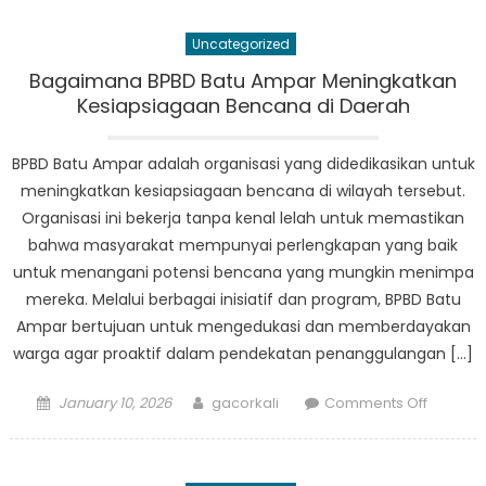
Upaya
BPBD
Uncategorized
Samarin
Sebera
Bagaimana BPBD Batu Ampar Meningkatkan
Lindungi
Kesiapsiagaan Bencana di Daerah
Masyara
dari
BPBD Batu Ampar adalah organisasi yang didedikasikan untuk
Bencan
meningkatkan kesiapsiagaan bencana di wilayah tersebut.
Alam
Organisasi ini bekerja tanpa kenal lelah untuk memastikan
bahwa masyarakat mempunyai perlengkapan yang baik
untuk menangani potensi bencana yang mungkin menimpa
mereka. Melalui berbagai inisiatif dan program, BPBD Batu
Ampar bertujuan untuk mengedukasi dan memberdayakan
warga agar proaktif dalam pendekatan penanggulangan […]
Posted
Author
on
January 10, 2026
gacorkali
Comments Off
on
Bagaim
BPBD
Batu