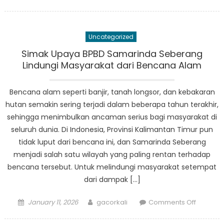
on
Inside
Posko
BPBD
Uncategorized
Samarin
Bagaim
Simak Upaya BPBD Samarinda Seberang
Mereka
Lindungi Masyarakat dari Bencana Alam
Membua
Peruba
Bencana alam seperti banjir, tanah longsor, dan kebakaran
dalam
hutan semakin sering terjadi dalam beberapa tahun terakhir,
Upaya
sehingga menimbulkan ancaman serius bagi masyarakat di
Penang
seluruh dunia. Di Indonesia, Provinsi Kalimantan Timur pun
Bencan
tidak luput dari bencana ini, dan Samarinda Seberang
menjadi salah satu wilayah yang paling rentan terhadap
bencana tersebut. Untuk melindungi masyarakat setempat
dari dampak […]
Posted
Author
on
January 11, 2026
gacorkali
Comments Off
on
Simak