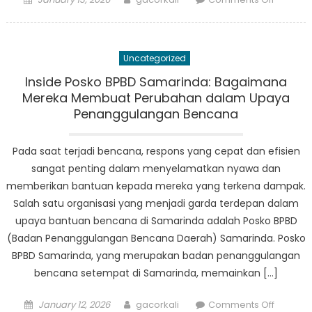
on
Pendek
Inovatif
BPBD
Uncategorized
Samari
dalam
Inside Posko BPBD Samarinda: Bagaimana
Penang
Mereka Membuat Perubahan dalam Upaya
Darurat
Penanggulangan Bencana
Pada saat terjadi bencana, respons yang cepat dan efisien
sangat penting dalam menyelamatkan nyawa dan
memberikan bantuan kepada mereka yang terkena dampak.
Salah satu organisasi yang menjadi garda terdepan dalam
upaya bantuan bencana di Samarinda adalah Posko BPBD
(Badan Penanggulangan Bencana Daerah) Samarinda. Posko
BPBD Samarinda, yang merupakan badan penanggulangan
bencana setempat di Samarinda, memainkan […]
Posted
Author
on
January 12, 2026
gacorkali
Comments Off