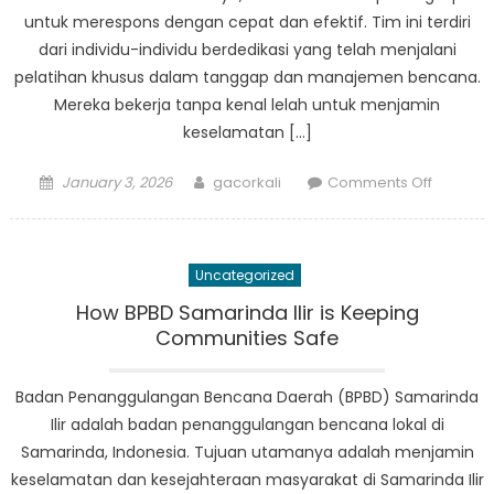
untuk merespons dengan cepat dan efektif. Tim ini terdiri
dari individu-individu berdedikasi yang telah menjalani
pelatihan khusus dalam tanggap dan manajemen bencana.
Mereka bekerja tanpa kenal lelah untuk menjamin
keselamatan […]
Posted
Author
on
January 3, 2026
gacorkali
Comments Off
on
Tim
Tangga
Darurat
Uncategorized
BPBD
Samarin
How BPBD Samarinda Ilir is Keeping
Ulu
Communities Safe
Siap
Memban
Badan Penanggulangan Bencana Daerah (BPBD) Samarinda
Saat
Ilir adalah badan penanggulangan bencana lokal di
Krisis
Samarinda, Indonesia. Tujuan utamanya adalah menjamin
keselamatan dan kesejahteraan masyarakat di Samarinda Ilir