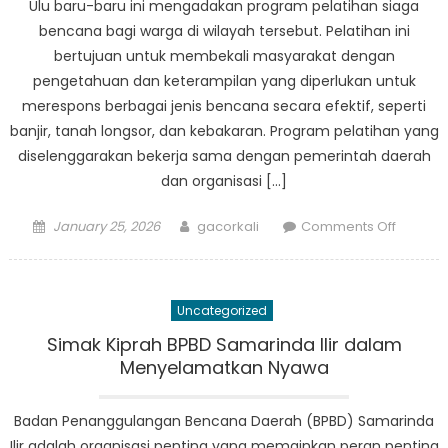
Ulu baru-baru ini mengadakan program pelatihan siaga
bencana bagi warga di wilayah tersebut. Pelatihan ini
bertujuan untuk membekali masyarakat dengan
pengetahuan dan keterampilan yang diperlukan untuk
merespons berbagai jenis bencana secara efektif, seperti
banjir, tanah longsor, dan kebakaran. Program pelatihan yang
diselenggarakan bekerja sama dengan pemerintah daerah
dan organisasi […]
Posted
Author
on
January 25, 2026
gacorkali
Comments Off
on
BPBD
Samari
Ulu
Uncategorized
Laksan
Pelatih
Simak Kiprah BPBD Samarinda Ilir dalam
Siaga
Menyelamatkan Nyawa
Bencan
Bagi
Badan Penanggulangan Bencana Daerah (BPBD) Samarinda
Warga
Ilir adalah organisasi penting yang memainkan peran penting