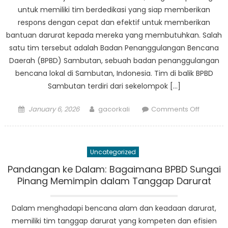
Benda
untuk memiliki tim berdedikasi yang siap memberikan
di
respons dengan cepat dan efektif untuk memberikan
Kaliman
bantuan darurat kepada mereka yang membutuhkan. Salah
Timur
satu tim tersebut adalah Badan Penanggulangan Bencana
Daerah (BPBD) Sambutan, sebuah badan penanggulangan
bencana lokal di Sambutan, Indonesia. Tim di balik BPBD
Sambutan terdiri dari sekelompok […]
Posted
Author
on
January 6, 2026
gacorkali
Comments Off
on
Temui
Tim
Berdedik
Uncategorized
di
Balik
Pandangan ke Dalam: Bagaimana BPBD Sungai
Upaya
Pinang Memimpin dalam Tanggap Darurat
Bantuan
Darurat
Dalam menghadapi bencana alam dan keadaan darurat,
BPBD
memiliki tim tanggap darurat yang kompeten dan efisien
Sambut