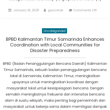
Posted
Author
on
January 18, 2026
gacorkali
Comments Off
on
Breakin
News:
Update
Uncategorized
Informas
Bencan
BPBD Kalimantan Timur Samarinda Enhances
Terkini
Coordination with Local Communities for
di
Disaster Preparedness
Samari
BPBD (Badan Penanggulangan Bencana Daerah) Kalimantan
Timur Samarinda, sebuah badan penanggulangan bencana
lokal di Samarinda, Kalimantan Timur, meningkatkan
upayanya untuk meningkatkan koordinasi dengan
masyarakat lokal untuk kesiapsiagaan bencana. Dengan
semakin meningkatnya frekuensi dan intensitas bencana
alam di suatu wilayah, maka penting bagi pemerintah dan
masyarakat untuk bekerja sama dalam memitigasi dampak