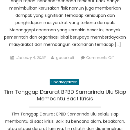
angin topan. Bencana-bencana tersebut tidak hanya
Darurat
menimbulkan kerusakan fisik namun juga memberikan
dampak yang signifikan terhadap kehidupan dan
penghidupan masyarakat yang terkena dampak.
Menanggapi ancaman yang semakin besar ini, banyak
pemerintah dan organisasi lokal berupaya memberdayakan
masyarakat dan membangun ketahanan terhadap […]
Posted
Author
on
January 4, 2026
gacorkali
Comments Off
on
Empowe
Communi
How
Uncategorized
BPBD
Sungai
Tim Tanggap Darurat BPBD Samarinda Ulu Siap
Kunjang
Membantu Saat Krisis
is
Building
Tim Tanggap Darurat BPBD Samarinda Ulu selalu siap
Resilien
membantu di saat krisis. Baik itu bencana alam, kebakaran,
atau situasi darurat lainnya, tim dilatih dan diperlengkapi