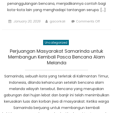
penanggulangan bencana, menjadikannya contoh bagi
kota-kota lain yang menghadapi tantangan serupa. […]
Posted
Author
on
January 20, 2026
gacorkali
Comments Off
on
Strategi
Penang
Bencan
Uncategorized
Samarin
Model
Perjuangan Masyarakat Samarinda untuk
Bagi
Membangun Kembali Pasca Bencana Alam
Kota
Melanda
Lain
Samarinda, sebuah kota yang terletak di Kalimantan Timur,
Indonesia, dilanda kehancuran setelah bencana alam
melanda wilayah tersebut. Bencana yang merupakan
gabungan dari hujan lebat dan banjir ini telah menimbulkan
kerusakan luas dan korban jiwa di masyarakat. Ketika warga
Samarinda berjuang untuk membangun kembali