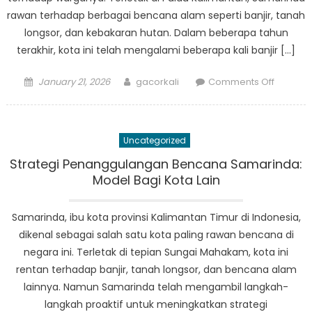
rawan terhadap berbagai bencana alam seperti banjir, tanah
longsor, dan kebakaran hutan. Dalam beberapa tahun
terakhir, kota ini telah mengalami beberapa kali banjir […]
Posted
Author
on
January 21, 2026
gacorkali
Comments Off
on
Samari
Ambil
Pendek
Uncategorized
Proaktif
Penang
Strategi Penanggulangan Bencana Samarinda:
Bencan
Model Bagi Kota Lain
dengan
Tindaka
Samarinda, ibu kota provinsi Kalimantan Timur di Indonesia,
Mitigasi
dikenal sebagai salah satu kota paling rawan bencana di
negara ini. Terletak di tepian Sungai Mahakam, kota ini
rentan terhadap banjir, tanah longsor, dan bencana alam
lainnya. Namun Samarinda telah mengambil langkah-
langkah proaktif untuk meningkatkan strategi