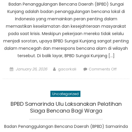
Pengur
Badan Penanggulangan Bencana Daerah (BPBD) Sungai
Resiko
Kunjang adalah badan penanggulangan bencana lokal di
Bencan
Indonesia yang memainkan peran penting dalam
memastikan keselamatan dan kesejahteraan masyarakat
pada saat krisis. Meskipun pekerjaan mereka tidak selalu
menjadi sorotan, upaya BPBD Sungai Kunjang sangat penting
dalam mencegah dan merespons bencana alam di wilayah
tersebut. Di balik layar, BPBD Sungai Kunjang […]
Posted
Author
on
January 26, 2026
gacorkali
Comments Off
on
Di
Balik
Layar:
Uncategorized
Sekilas
Kiprah
BPBD Samarinda Ulu Laksanakan Pelatihan
BPBD
Siaga Bencana Bagi Warga
Sungai
Kunjang
Badan Penanggulangan Bencana Daerah (BPBD) Samarinda