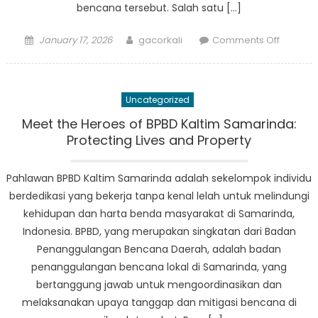
bencana tersebut. Salah satu […]
Posted
Author
on
January 17, 2026
gacorkali
Comments Off
on
BPBD
Kaliman
Timur
Uncategorized
Samari
Enhanc
Meet the Heroes of BPBD Kaltim Samarinda:
Coordin
Protecting Lives and Property
with
Local
Pahlawan BPBD Kaltim Samarinda adalah sekelompok individu
Communi
berdedikasi yang bekerja tanpa kenal lelah untuk melindungi
for
kehidupan dan harta benda masyarakat di Samarinda,
Disaster
Indonesia. BPBD, yang merupakan singkatan dari Badan
Prepare
Penanggulangan Bencana Daerah, adalah badan
penanggulangan bencana lokal di Samarinda, yang
bertanggung jawab untuk mengoordinasikan dan
melaksanakan upaya tanggap dan mitigasi bencana di