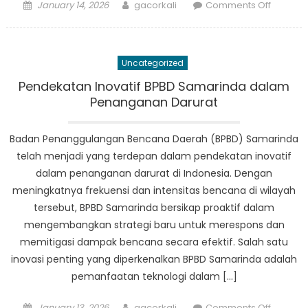
Posted
Author
on
January 14, 2026
gacorkali
Comments Off
on
How
BPBD
Kota
Uncategorized
Samari
is
Pendekatan Inovatif BPBD Samarinda dalam
Innovati
Penanganan Darurat
to
Improve
Badan Penanggulangan Bencana Daerah (BPBD) Samarinda
Disaster
telah menjadi yang terdepan dalam pendekatan inovatif
Manage
dalam penanganan darurat di Indonesia. Dengan
Efforts
meningkatnya frekuensi dan intensitas bencana di wilayah
tersebut, BPBD Samarinda bersikap proaktif dalam
mengembangkan strategi baru untuk merespons dan
memitigasi dampak bencana secara efektif. Salah satu
inovasi penting yang diperkenalkan BPBD Samarinda adalah
pemanfaatan teknologi dalam […]
Posted
Author
on
January 13, 2026
gacorkali
Comments Off