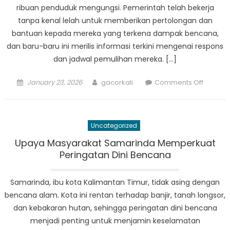
ribuan penduduk mengungsi. Pemerintah telah bekerja
tanpa kenal lelah untuk memberikan pertolongan dan
bantuan kepada mereka yang terkena dampak bencana,
dan baru-baru ini merilis informasi terkini mengenai respons
dan jadwal pemulihan mereka. […]
Posted
Author
on
January 23, 2026
gacorkali
Comments Off
on
Update
Bencan
Samarin
Uncategorized
Timelin
Respon
Upaya Masyarakat Samarinda Memperkuat
dan
Peringatan Dini Bencana
Pemuli
Pemerin
Samarinda, ibu kota Kalimantan Timur, tidak asing dengan
bencana alam. Kota ini rentan terhadap banjir, tanah longsor,
dan kebakaran hutan, sehingga peringatan dini bencana
menjadi penting untuk menjamin keselamatan