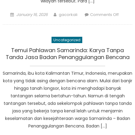
wilayah tersebut. Para […]
Posted
Author
on
January 16, 2026
gacorkali
Comments Off
on
Meet
the
Heroes
Uncategorized
of
BPBD
Temui Pahlawan Samarinda: Karya Tanpa
Kaltim
Tanda Jasa Badan Penanggulangan Bencana
Samarin
Protecti
Samarinda, ibu kota Kalimantan Timur, Indonesia, merupakan
Lives
kota yang tidak asing dengan bencana alam. Mulai dari banjir
and
hingga tanah longsor, kota ini menghadapi banyak
Propert
tantangan selama bertahun-tahun. Namun di tengah
tantangan tersebut, ada sekelompok pahlawan tanpa tanda
jasa yang bekerja tanpa kenal lelah untuk menjamin
keselamatan dan kesejahteraan warga Samarinda – Badan
Penanggulangan Bencana. Badan […]