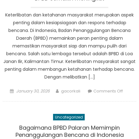
Kota’s
Disaster
Keterlibatan dan ketahanan masyarakat merupakan aspek
Manage
penting dalam kesiapsiagaan dan respons terhadap
Strategy
bencana. Di Indonesia, Badan Penanggulangan Bencana
Daerah (BPBD) memainkan peran penting dalam
memastikan masyarakat siap dan mampu pulih dari
bencana. Salah satu lembaga tersebut adalah BPBD di Loa
Janan Ilir, Kalimantan Timur. Keterlibatan masyarakat sangat
penting dalam membangun ketahanan terhadap bencana.
Dengan melibatkan […]
Posted
Author
on
January 30, 2026
gacorkali
Comments Off
on
Egagent
Masyar
atau
Uncategorized
Tanggu
Peran
Bagaimana BPBD Palaran Memimpin
BPBD
Penanggulangan Bencana di Indonesia