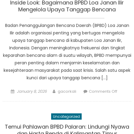
BPBD
Inside Look: Bagaimana BPBD Loa Janan Ilir
Samarin
Mengelola Upaya Tanggap Bencana
Kota’s
Operati
Badan Penanggulangan Bencana Daerah (BPBD) Loa Janan
Ilir adalah organisasi penting yang bertugas mengelola
upaya tanggap bencana di kabupaten Loa Janan Ilir,
Indonesia. Dengan meningkatnya frekuensi dan tingkat
keparahan bencana alam di suatu wilayah, BPBD mempunyai
peran penting dalam menjamin keselamatan dan
kesejahteraan masyarakat pada saat krisis. Salah satu aspek
kunci dari upaya tanggap bencana […]
Posted
Author
on
January 8, 2026
gacorkali
Comments Off
on
Inside
Look:
Bagaim
Uncategorized
BPBD
Loa
Temui Pahlawan BPBD Palaran: Lindungi Nyawa
Janan
dan Harta Benda di Kalimantan Timur