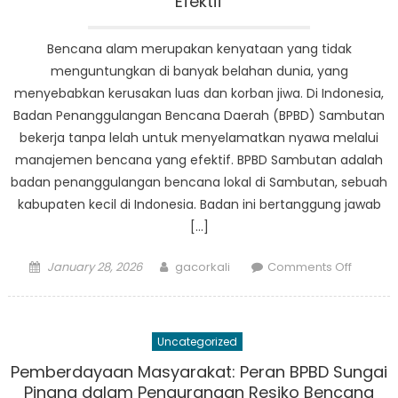
Efektif
Indones
Bencana alam merupakan kenyataan yang tidak
menguntungkan di banyak belahan dunia, yang
menyebabkan kerusakan luas dan korban jiwa. Di Indonesia,
Badan Penanggulangan Bencana Daerah (BPBD) Sambutan
bekerja tanpa lelah untuk menyelamatkan nyawa melalui
manajemen bencana yang efektif. BPBD Sambutan adalah
badan penanggulangan bencana lokal di Sambutan, sebuah
kabupaten kecil di Indonesia. Badan ini bertanggung jawab
[…]
Posted
Author
on
January 28, 2026
gacorkali
Comments Off
on
Bagaim
BPBD
Sambut
Uncategorized
Menyel
Nyawa
Pemberdayaan Masyarakat: Peran BPBD Sungai
Melalui
Pinang dalam Pengurangan Resiko Bencana