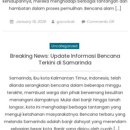
kehidupannya, mereka menghadapi berbagai tantangan dan
hambatan dalam proses pemulihan. Bencana alam […]
Posted
Author
on
January 19, 2026
gacorkali
Comments Off
on
Perjuan
Masyara
Samari
Uncategorized
untuk
Memba
Breaking News: Update Informasi Bencana
Kembali
Terkini di Samarinda
Pasca
Bencan
Samarinda, ibu kota Kalimantan Timur, Indonesia, telah
Alam
dilanda serangkaian bencana dalam beberapa minggu
Meland
terakhir, membuat warga dan pihak berwenang kesulitan
menangani dampaknya. Mulai dari banjir hingga tanah
longsor, kota ini menghadapi berbagai tantangan yang
menguji ketahanan masyarakatnya. Bencana terbaru yang
melanda Samarinda adalah banjir dahsyat yang merendam
sebagian besar kota. Banjir yang dipicu oleh curah […]