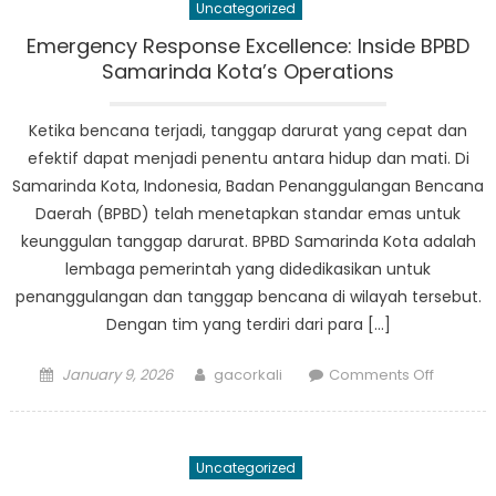
Uncategorized
Ampar
Meningk
Emergency Response Excellence: Inside BPBD
Kesiaps
Samarinda Kota’s Operations
Bencan
di
Ketika bencana terjadi, tanggap darurat yang cepat dan
Daerah
efektif dapat menjadi penentu antara hidup dan mati. Di
Samarinda Kota, Indonesia, Badan Penanggulangan Bencana
Daerah (BPBD) telah menetapkan standar emas untuk
keunggulan tanggap darurat. BPBD Samarinda Kota adalah
lembaga pemerintah yang didedikasikan untuk
penanggulangan dan tanggap bencana di wilayah tersebut.
Dengan tim yang terdiri dari para […]
Posted
Author
on
January 9, 2026
gacorkali
Comments Off
on
Emerge
Respon
Excellen
Uncategorized
Inside