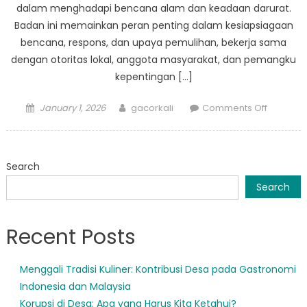
dalam menghadapi bencana alam dan keadaan darurat.
Badan ini memainkan peran penting dalam kesiapsiagaan
bencana, respons, dan upaya pemulihan, bekerja sama
dengan otoritas lokal, anggota masyarakat, dan pemangku
kepentingan […]
Posted
Author
on
January 1, 2026
gacorkali
Comments Off
on
How
BPBD
Samarin
Search
Ilir
is
Search
Keeping
Communi
Recent Posts
Safe
Menggali Tradisi Kuliner: Kontribusi Desa pada Gastronomi
Indonesia dan Malaysia
Korupsi di Desa: Apa yang Harus Kita Ketahui?