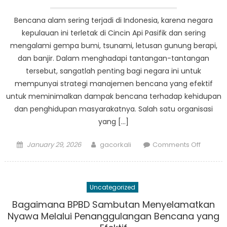
semaki
mening
Bencana alam sering terjadi di Indonesia, karena negara
kepulauan ini terletak di Cincin Api Pasifik dan sering
mengalami gempa bumi, tsunami, letusan gunung berapi,
dan banjir. Dalam menghadapi tantangan-tantangan
tersebut, sangatlah penting bagi negara ini untuk
mempunyai strategi manajemen bencana yang efektif
untuk meminimalkan dampak bencana terhadap kehidupan
dan penghidupan masyarakatnya. Salah satu organisasi
yang […]
Posted
Author
on
January 29, 2026
gacorkali
Comments Off
on
Bagaim
BPBD
Palaran
Uncategorized
Memimp
Penang
Bagaimana BPBD Sambutan Menyelamatkan
Bencan
Nyawa Melalui Penanggulangan Bencana yang
di