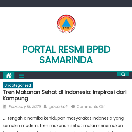
Skip
to
content
PORTAL RESMI BPBD
SAMARINDA
Uncategorized
Tren Makanan Sehat di Indonesia: Inspirasi dari
Kampung
Posted
Author
on
February 18, 2026
gacorkali
Comments Off
on
Tren
Di tengah dinamika kehidupan masyarakat Indonesia yang
Makanan
semakin modern, tren makanan sehat mulai menemukan
Sehat