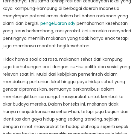
tempatnya, terutama terinspirasi dari kebudayaan lokal yang
di
Indonesia:
kaya. Kampung-kampung di berbagai daerah Indonesia
Inspirasi
menyimpan potensi emas dalam hal bahan makanan yang
dari
alami dan bergizi.
pengeluaran sdy
pemahaman kesehatan
Kampung
yang terus berkembang, masyarakat kini semakin menyadari
pentingnya memilih makanan yang tidak hanya enak tetapi
juga membawa manfaat bagi kesehatan.
Tidak hanya soal cita rasa, makanan sehat dari kampung
juga berhubungan erat dengan isu-isu politik dan sosial yang
relevan saat ini. Mulai dari kebijakan pemerintah dalam
mendukung pertanian lokal hingga gaya hidup sehat yang
gencar dipromosikan, semuanya berkontribusi dalam
membangkitkan semangat masyarakat untuk kembali ke
akar budaya mereka. Dalam konteks ini, makanan tidak
hanya menjadi konsumsi sehari-hari, tetapi juga bagian dari
identitas dan gaya hidup yang sedang trending, sejalan
dengan minat masyarakat terhadap olahraga seperti sepak