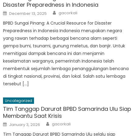
Disaster Preparedness in Indonesia
Author
Posted
gacorkali
December 13, 2025
on
BPBD Sungai Pinang: A Crucial Resource for Disaster
Preparedness in Indonesia Indonesia merupakan negara
yang rawan terhadap berbagai bencana alam seperti
gempa bumi, tsunami, gunung meletus, dan banjir. Untuk
memitigasi dampak bencana ini dan menjamin
keselamatan warganya, pemerintah Indonesia telah
membentuk sejumlah lembaga penanggulangan bencana
di tingkat nasional, provinsi, dan lokal. Salah satu lembaga
tersebut […]
Uncategorized
Tim Tanggap Darurat BPBD Samarinda Ulu Siap
Membantu Saat Krisis
Author
Posted
gacorkali
January 3, 2026
on
Tim Tanggap Darurat BPBD Samarinda Ulu selalu siap