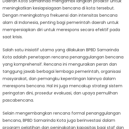
Daerah Kota Samarinda mengambil langkah proaktif untuk
Takes
Proactive
meningkatkan kesiapsiagaan bencana di kota tersebut.
Steps
Dengan meningkatnya frekuensi dan intensitas bencana
to
alam di Indonesia, penting bagi pemerintah daerah untuk
Enhance
mempersiapkan diri untuk merespons secara efektif pada
Disaster
saat krisis.
Preparedne
Salah satu inisiatif utama yang dilakukan BPBD Samarinda
Kota adalah penetapan rencana penanggulangan bencana
yang komprehensif. Rencana ini menguraikan peran dan
tanggung jawab berbagai lembaga pemerintah, organisasi
masyarakat, dan pemangku kepentingan lainnya dalam
merespons bencana. Hal ini juga mencakup strategi sistem
peringatan dini, prosedur evakuasi, dan upaya pemulihan
pascabencana.
Selain mengembangkan rencana formal penanggulangan
bencana, BPBD Samarinda Kota juga berinvestasi dalam
program pelatihan dan peningkatan kapasitas bagi staf dan