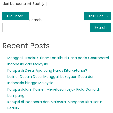
dari bencana ini. Saat […]
Post
Lo-inter Pafath BPBD: Ciptakan Keamanan dalam Kesiapsiagaan di Freedant Olidan
BPBD Batu Ampar: Berupaya Menjaga Masyarakat Aman dari Bencana Alam
Search
navigation
Search
Recent Posts
Menggali Tradisi Kuliner: Kontribusi Desa pada Gastronomi
Indonesia dan Malaysia
Korupsi di Desa: Apa yang Harus Kita Ketahui?
Kuliner Desain Desa: Menggali Kekayaan Rasa dari
Indonesia hingga Malaysia
Korupsi dalam Kuliner: Menelusuri Jejak Piala Dunia di
Kampung
Korupsi di Indonesia dan Malaysia: Mengapa Kita Harus
Peduli?