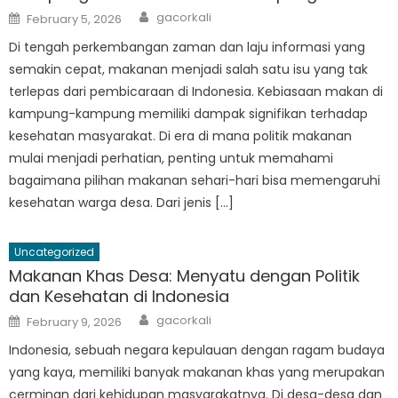
Author
Posted
gacorkali
February 5, 2026
on
Di tengah perkembangan zaman dan laju informasi yang
semakin cepat, makanan menjadi salah satu isu yang tak
terlepas dari pembicaraan di Indonesia. Kebiasaan makan di
kampung-kampung memiliki dampak signifikan terhadap
kesehatan masyarakat. Di era di mana politik makanan
mulai menjadi perhatian, penting untuk memahami
bagaimana pilihan makanan sehari-hari bisa memengaruhi
kesehatan warga desa. Dari jenis […]
Uncategorized
Makanan Khas Desa: Menyatu dengan Politik
dan Kesehatan di Indonesia
Author
Posted
gacorkali
February 9, 2026
on
Indonesia, sebuah negara kepulauan dengan ragam budaya
yang kaya, memiliki banyak makanan khas yang merupakan
cerminan dari kehidupan masyarakatnya. Di desa-desa dan