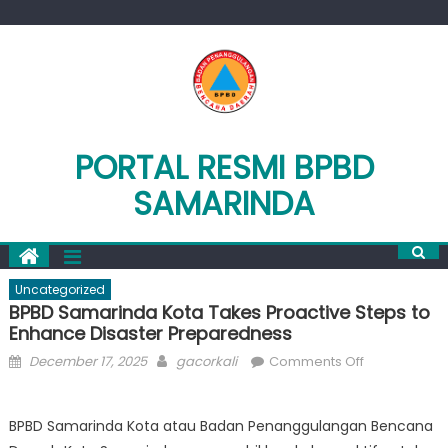
Skip
to
content
PORTAL RESMI BPBD
SAMARINDA
Uncategorized
BPBD Samarinda Kota Takes Proactive Steps to
Enhance Disaster Preparedness
Posted
Author
on
December 17, 2025
gacorkali
Comments Off
on
BPBD
Samarinda
BPBD Samarinda Kota atau Badan Penanggulangan Bencana
Kota