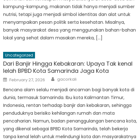
kampung-kampung, makanan tidak hanya menjadi sumber
nutrisi, tetapi juga menjadi simbol identitas dan alat untuk
menyampaikan pesan politik serta kesehatan. Misalnya,
banyak masyarakat desa yang menggunakan bahan-bahan
lokal yang sehat dalam masakan mereka, […]
Uncategorized
Dari Banjir Hingga Kebakaran: Upaya Tak kenal
lelah BPBD Kota Samarinda Jaga Kota
Author
Posted
gacorkali
February 27, 2026
on
Bencana alam selalu menjadi ancaman bagi banyak kota di
dunia, termasuk Samarinda. Ibu kota Kalimantan Timur,
Indonesia, rentan terhadap banjir dan kebakaran, sehingga
penduduknya berisiko kehilangan rumah dan mata
pencaharian. Namun, badan penanggulangan bencana kota,
yang dikenal sebagai BPBD Kota Samarinda, telah bekerja
tanpa kenal lelah untuk melindungi kota dan masyarakatnya