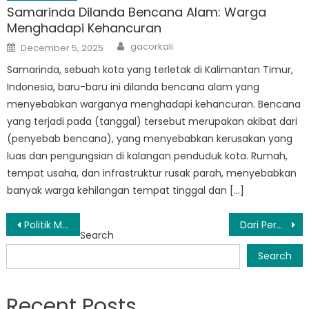
Samarinda Dilanda Bencana Alam: Warga
Menghadapi Kehancuran
Author
Posted
gacorkali
December 5, 2025
on
Samarinda, sebuah kota yang terletak di Kalimantan Timur,
Indonesia, baru-baru ini dilanda bencana alam yang
menyebabkan warganya menghadapi kehancuran. Bencana
yang terjadi pada (tanggal) tersebut merupakan akibat dari
(penyebab bencana), yang menyebabkan kerusakan yang
luas dan pengungsian di kalangan penduduk kota. Rumah,
tempat usaha, dan infrastruktur rusak parah, menyebabkan
banyak warga kehilangan tempat tinggal dan […]
Post
Politik Makanan: Bagaimana Desa di Indonesia Menghadapi Tantangan
Dari Perencanaan ke Tindakan: Cara BPBD Kaltim Samarinda Bersiap Menghadapi Bencana Alam
Search
navigation
Search
Recent Posts