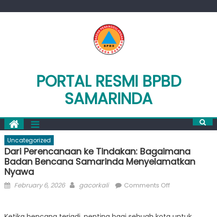
Skip
to
content
PORTAL RESMI BPBD
SAMARINDA
Uncategorized
Dari Perencanaan ke Tindakan: Bagaimana
Badan Bencana Samarinda Menyelamatkan
Nyawa
Posted
Author
on
February 6, 2026
gacorkali
Comments Off
on
Dari
Perencanaan
Ketika bencana terjadi, penting bagi sebuah kota untuk