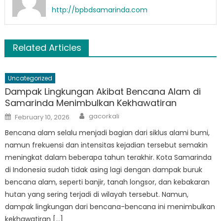
http://bpbdsamarinda.com
Related Articles
Uncategorized
Dampak Lingkungan Akibat Bencana Alam di
Samarinda Menimbulkan Kekhawatiran
Author
Posted
gacorkali
February 10, 2026
on
Bencana alam selalu menjadi bagian dari siklus alami bumi,
namun frekuensi dan intensitas kejadian tersebut semakin
meningkat dalam beberapa tahun terakhir. Kota Samarinda
di Indonesia sudah tidak asing lagi dengan dampak buruk
bencana alam, seperti banjir, tanah longsor, dan kebakaran
hutan yang sering terjadi di wilayah tersebut. Namun,
dampak lingkungan dari bencana-bencana ini menimbulkan
kekhawatiran […]