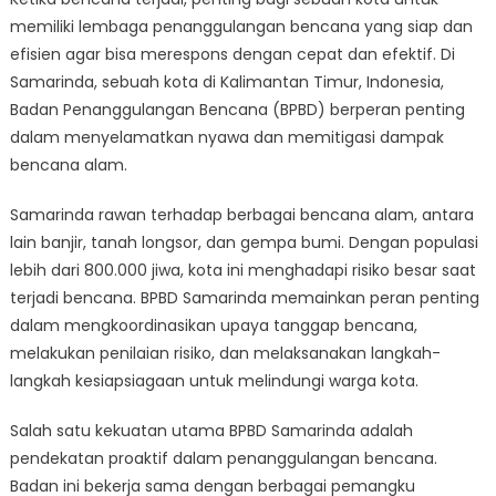
ke
memiliki lembaga penanggulangan bencana yang siap dan
Tindakan:
Bagaimana
efisien agar bisa merespons dengan cepat dan efektif. Di
Badan
Samarinda, sebuah kota di Kalimantan Timur, Indonesia,
Bencana
Badan Penanggulangan Bencana (BPBD) berperan penting
Samarinda
dalam menyelamatkan nyawa dan memitigasi dampak
Menyelamatka
bencana alam.
Nyawa
Samarinda rawan terhadap berbagai bencana alam, antara
lain banjir, tanah longsor, dan gempa bumi. Dengan populasi
lebih dari 800.000 jiwa, kota ini menghadapi risiko besar saat
terjadi bencana. BPBD Samarinda memainkan peran penting
dalam mengkoordinasikan upaya tanggap bencana,
melakukan penilaian risiko, dan melaksanakan langkah-
langkah kesiapsiagaan untuk melindungi warga kota.
Salah satu kekuatan utama BPBD Samarinda adalah
pendekatan proaktif dalam penanggulangan bencana.
Badan ini bekerja sama dengan berbagai pemangku