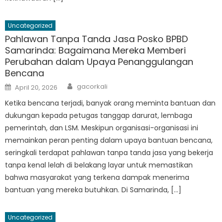
Uncategorized
Pahlawan Tanpa Tanda Jasa Posko BPBD
Samarinda: Bagaimana Mereka Memberi
Perubahan dalam Upaya Penanggulangan
Bencana
Author
Posted
gacorkali
April 20, 2026
on
Ketika bencana terjadi, banyak orang meminta bantuan dan
dukungan kepada petugas tanggap darurat, lembaga
pemerintah, dan LSM. Meskipun organisasi-organisasi ini
memainkan peran penting dalam upaya bantuan bencana,
seringkali terdapat pahlawan tanpa tanda jasa yang bekerja
tanpa kenal lelah di belakang layar untuk memastikan
bahwa masyarakat yang terkena dampak menerima
bantuan yang mereka butuhkan. Di Samarinda, […]
Uncategorized