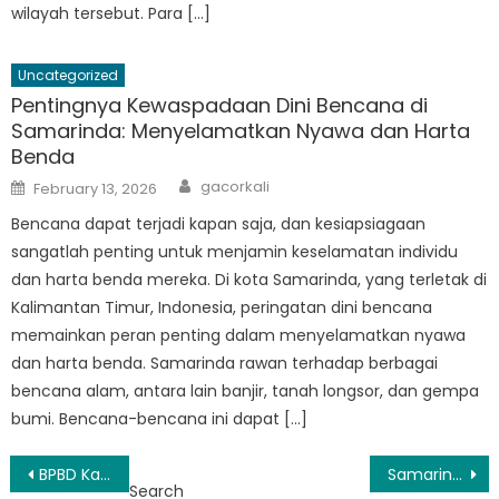
wilayah tersebut. Para […]
Uncategorized
Pentingnya Kewaspadaan Dini Bencana di
Samarinda: Menyelamatkan Nyawa dan Harta
Benda
Author
Posted
gacorkali
February 13, 2026
on
Bencana dapat terjadi kapan saja, dan kesiapsiagaan
sangatlah penting untuk menjamin keselamatan individu
dan harta benda mereka. Di kota Samarinda, yang terletak di
Kalimantan Timur, Indonesia, peringatan dini bencana
memainkan peran penting dalam menyelamatkan nyawa
dan harta benda. Samarinda rawan terhadap berbagai
bencana alam, antara lain banjir, tanah longsor, dan gempa
bumi. Bencana-bencana ini dapat […]
Post
BPBD Kalimantan Timur Samarinda Takes Action to Prepare for Disaster Season
Samarinda Dilanda Bencana Alam: Warga Menghadapi Kehancuran
Search