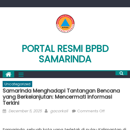
Skip
to
content
PORTAL RESMI BPBD
SAMARINDA
Uncategorized
Samarinda Menghadapi Tantangan Bencana
yang Berkelanjutan: Mencermati Informasi
Terkini
Posted
Author
on
December 5, 2025
gacorkali
Comments Off
on
Samarinda
Menghadapi
Samarinda, sebuah kota yang terletak di pulau Kalimantan di