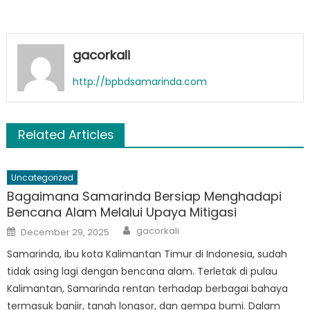
gacorkali
http://bpbdsamarinda.com
Related Articles
Uncategorized
Bagaimana Samarinda Bersiap Menghadapi
Bencana Alam Melalui Upaya Mitigasi
Author
Posted
gacorkali
December 29, 2025
on
Samarinda, ibu kota Kalimantan Timur di Indonesia, sudah
tidak asing lagi dengan bencana alam. Terletak di pulau
Kalimantan, Samarinda rentan terhadap berbagai bahaya
termasuk banjir, tanah longsor, dan gempa bumi. Dalam